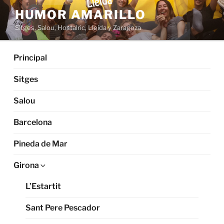
HUMOR AMARILLO
Sitges, Salou, Hostalric, Lleida y Zaragoza
Principal
Sitges
Salou
Barcelona
Pineda de Mar
Girona
L’Estartit
Sant Pere Pescador