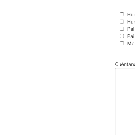
Hum
Hum
Pai
Pai
Me
Cuéntano