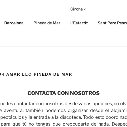
Girona
ARILLO
Barcelona
Pineda de Mar
L’Estartit
Sant Pere Pesc
 y Zaragoza
R AMARILLO PINEDA DE MAR
CONTACTA CON NOSOTROS
uedes contactar con nosotros desde varias opciones, no olv
de aventura, también podemos organizar desde el alojami
pectáculos y la entrada a la discoteca. Todo esto coordina
 para que tú no tengas que preocuparte de nada. Desped