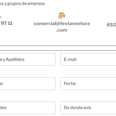
os y grupos de empresa.
 97 11
comercial@festaventura
652
.com