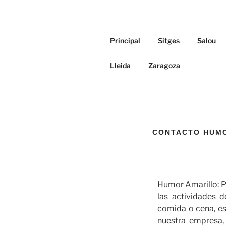
HUMOR AM
Principal
Sitges
Salou
Sitges, Salou, Hostalric, Lleida
Lleida
Zaragoza
CONTACTO HUMO
Humor Amarillo: P
las actividades 
comida o cena, es
nuestra empresa,