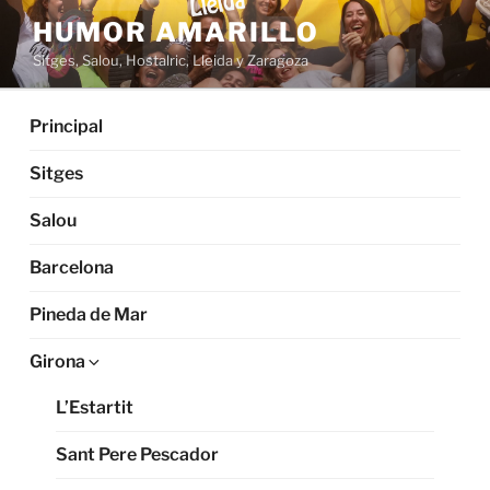
HUMOR AMARILLO
Sitges, Salou, Hostalric, Lleida y Zaragoza
Principal
Sitges
Salou
Barcelona
Pineda de Mar
Girona
L’Estartit
Sant Pere Pescador